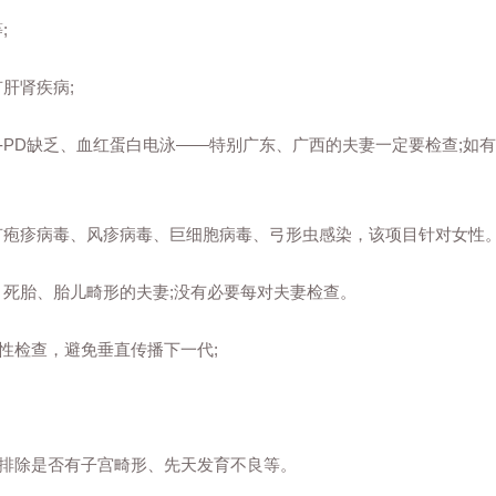
;
肝肾疾病;
-PD缺乏、血红蛋白电泳——特别广东、广西的夫妻一定要检查;如
疱疹病毒、风疹病毒、巨细胞病毒、弓形虫感染，该项目针对女性
胎、胎儿畸形的夫妻;没有必要每对夫妻检查。
性检查，避免垂直传播下一代;
排除是否有子宫畸形、先天发育不良等。