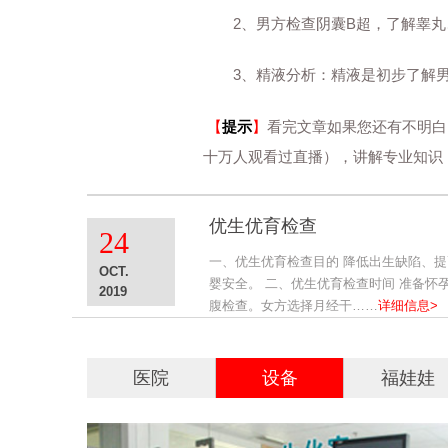
2、男方检查阴囊B超，了解睾丸
3、精液分析：精液是初步了解男性
【
提示
】
看完文章如果您还有不明白
十万人观看过直播），讲解专业知识
优生优育检查
24
一、优生优育检查目的 降低出生缺陷、
OCT.
婴安全。 二、优生优育检查时间 准备怀
2019
腹检查。女方选择月经干……
详细信息>
医院
设备
福娃娃