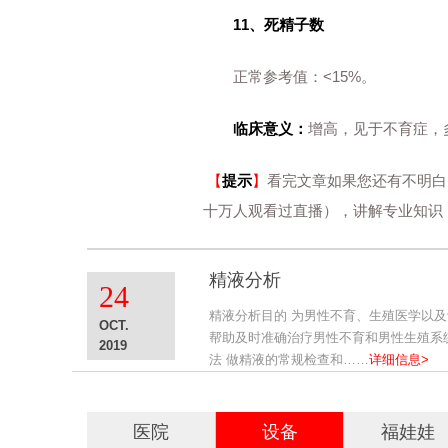
11、死精子数
正常参考值：<15%。
临床意义：
增高，见于不育症，
【
提示
】
看完文章如果您还有不明白
十万人观看过直播），讲解专业知识
精液分析
24
精液分析目的 为男性不育、生殖医学以
OCT.
帮助及时准确治疗男性不育和男性生殖系
2019
法 做精液的常规检查和……
详细信息>
医院
设备
福娃娃