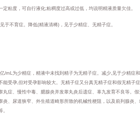
定粘度，可自行液化;粘稠度过高或过低，均说明精液质量欠佳。
化)，见于不育症。降低(精液清稀)，见于少精症、无精子症。
2亿/mL为少精症，精液中未找到精子为无精子症。减少,见于少精症
不能受孕,但对受孕影响较大。无精子症又分真无精子症和假无精子
睾丸症、慢性中毒、腮腺炎并发睾丸炎后遗症、辜九发育不良等。假
睾炎、尿道狭窄、外生殖道畸形所致的机械性梗阻，以及前列腺炎、
等。