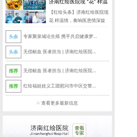
济南红绘医院现 “花” 样温
情，奏响医患情深旋律
【红绘头条】济南红绘医院现
花 样温情，奏响医患情深旋
律 3月...
专家聚泉城论生殖 携手共启健康梦...
头条
无偿献血 医者担当 | 济南红绘医院...
头条
无偿献血 医者担当 | 济南红绘医院...
推荐
红绘福娃娃义工团慰问市中区交警...
推荐
查看更多最新信息