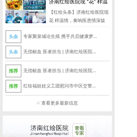
济南红绘医院现 “花” 样温
情，奏响医患情深旋律
【红绘头条】济南红绘医院现
花 样温情，奏响医患情深旋
律 3月...
专家聚泉城论生殖 携手共启健康梦...
头条
无偿献血 医者担当 | 济南红绘医院...
头条
无偿献血 医者担当 | 济南红绘医院...
推荐
红绘福娃娃义工团慰问市中区交警...
推荐
查看更多最新信息