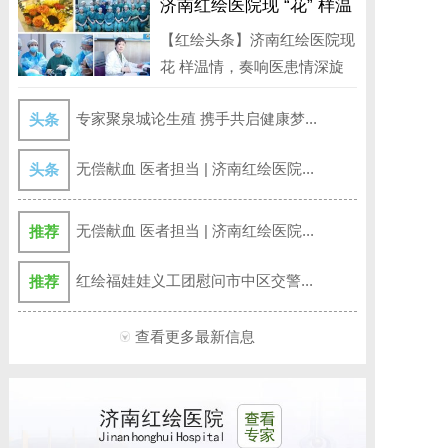
济南红绘医院现 “花” 样温
情，奏响医患情深旋律
【红绘头条】济南红绘医院现
花 样温情，奏响医患情深旋
律 3月...
专家聚泉城论生殖 携手共启健康梦...
头条
无偿献血 医者担当 | 济南红绘医院...
头条
无偿献血 医者担当 | 济南红绘医院...
推荐
红绘福娃娃义工团慰问市中区交警...
推荐
查看更多最新信息